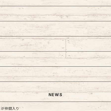
ェーン
型
プ
型
ズ
NEWS
！が仲間入り