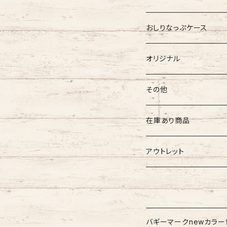
吸盤付バギーマーク
吸盤バギーマーク
バギーポケット レギュラー
バギーマークプチ
チャーム
オリジナル
おしりなっぷケース
バギーマークミニ
バギーマークミニ
バギーポケット 大
バギーマークプチ ボールチ
バギーチャーム
Sサイズ
吸盤バギーマーク
診察ファイルバック
ブーツ
おしりナップケース 縦
オリジナル
両面マークいり
両面バギーマーク
バギーマークプチ ストラッ
イニシャルチャーム
Mサイズ
バギーマークミニ
Sサイズ
バギーマークナノ
おしりナップケース 横
バギーマーク
その他
オリジナル
オリジナル
オリジナル
Lサイズ
バギーマークプチ
XXLサイズ
オリジナル
バギーマークレギュラーサイ
オリジナル
おしりナップケース
ネームホルダー
在庫あり商品
ぷちまる
ぷちまる
XLサイズ
吸盤バギーマーク
Mサイズ
ネズミ
バギーマークミニ
バギーマーク
縦型ストラップ
nanoまる
ステッカー
その他
バギーマーク
アウトレット
みにまる
くるくるぷち
XXLサイズ
Lサイズ
くま
バギーマークナノ
バギーマークプチ
横型ストラップ
chibi
イニシャルチャーム
ミニサイズ
車用バキーマーク
バッグその他
ティッシュケース
バギーマーク
オプションリボン
XLサイズ
にゃん
バギーマークプチ
バギーマークミニ
レギュラーサイズ
バギーポケット
リメイク品
バギーマークくるくるプチ
吸盤バギーマーク
ブーツ
バギーマークnewカラー