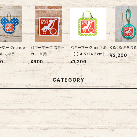
ーマークnano×
バギーマーク ステッ
バギーマークmini（ミ
くるくるぷちま
cawaii ちゅう
カー 車用
ニ）（14.5X14.5cm）
¥2,200
00
¥900
¥1,200
CATEGORY