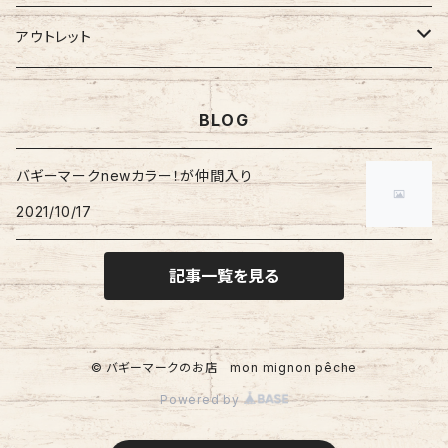
ぷちまる
ぷちまる
XLサイズ
吸盤バギーマーク
Mサイズ
ネズミ
バギーマークミニ
バギーマーク
縦型ストラップ
nanoまる
ステッカー
その他
バギーマーク
アウトレット
みにまる
くるくるぷち
XXLサイズ
Lサイズ
くま
バギーマークナノ
バギーマークプチ
横型ストラップ
chibi
イニシャルチャーム
ミニサイズ
車用バキーマーク
バッグその他
ティッシュケース
バギーマーク
BLOG
オプションリボン
XLサイズ
にゃん
バギーマークプチ
バギーマークミニ
レギュラーサイズ
バギーポケット
リメイク品
バギーマークくるくるプチ
吸盤バギーマーク
ブーツ
バギーマークnewカラー！が仲間入り
吸盤付きバギーマーク
バギーマークナノ
2021/10/17
ビックバギーポケット
バギーマークプチ
ブーツ
バギーマークミニ
吸盤バギーマーク
バギーマークレギュラー
記事一覧を見る
Sサイズ
Mサイズ
© バギーマークのお店 mon mignon pêche
Lサイズ
Powered by
XLサイズ