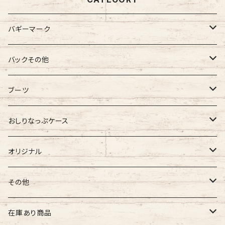
バギーマーク
バギーマーク
バックその他
バギーマーク
バギーマークミニ
バギーポケット
ブーツ
吸盤付バギーマーク
吸盤バギーマーク
バギーポケット レギュラー
バギーマークプチ
チャーム
オリジナル
おしりなっぷケース
バギーマークミニ
バギーマークミニ
バギーポケット 大
バギーマークプチ ボールチェーン
バギーチャーム
Sサイズ
吸盤バギーマーク
診察ファイルバック
ブーツ
おしりナップケース 縦型
オリジナル
両面マークいり
両面バギーマーク
バギーマークプチ ストラップ
イニシャルチャーム
Mサイズ
バギーマークミニ
Sサイズ
バギーマークナノ
おしりナップケース 横型
バギーマーク
その他
オリジナル
オリジナル
オリジナル
Lサイズ
バギーマークプチ
XXLサイズ
オリジナル
バギーマークレギュラーサイズ
オリジナル
おしりナップケース
ネームホルダー
在庫あり商品