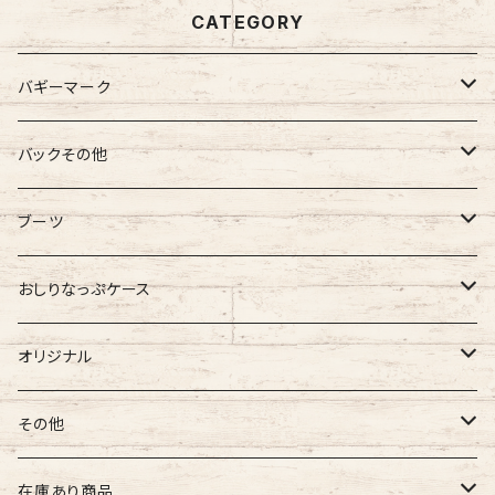
CATEGORY
バギーマーク
バギーマーク
バックその他
バギーマーク
バギーマークミニ
バギーポケット
ブーツ
吸盤付バギーマーク
吸盤バギーマーク
バギーポケット レギュラー
バギーマークプチ
チャーム
オリジナル
おしりなっぷケース
バギーマークミニ
バギーマークミニ
バギーポケット 大
バギーマークプチ ボールチェーン
バギーチャーム
Sサイズ
吸盤バギーマーク
診察ファイルバック
ブーツ
おしりナップケース 縦型
オリジナル
両面マークいり
両面バギーマーク
バギーマークプチ ストラップ
イニシャルチャーム
Mサイズ
バギーマークミニ
Sサイズ
バギーマークナノ
おしりナップケース 横型
バギーマーク
その他
オリジナル
オリジナル
オリジナル
Lサイズ
バギーマークプチ
XXLサイズ
オリジナル
バギーマークレギュラーサイズ
オリジナル
おしりナップケース
ネームホルダー
在庫あり商品