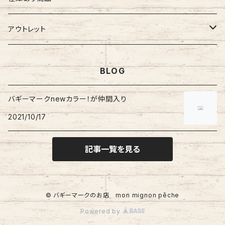
ぷちまる
ぷちまる
XLサイズ
吸盤バギーマーク
Mサイズ
ネズミ
バギーマークミニ
バギーマーク
縦型ストラップ
nanoまる
ステッカー
その他
バギーマーク
アウトレット
みにまる
くるくるぷち
XXLサイズ
Lサイズ
くま
バギーマークナノ
バギーマークプチ
横型ストラップ
chibi
イニシャルチャーム
ミニサイズ
車用バキーマーク
バッグその他
ティッシュケース
バギーマーク
BLOG
オプションリボン
XLサイズ
にゃん
バギーマークプチ
バギーマークミニ
レギュラーサイズ
バギーポケット
リメイク品
バギーマークくるくるプチ
吸盤バギーマーク
ブーツ
バギーマークnewカラー！が仲間入り
吸盤付きバギーマーク
バギーマークナノ
2021/10/17
ビックバギーポケット
バギーマークプチ
ブーツ
バギーマークミニ
吸盤バギーマーク
バギーマークレギュラー
記事一覧を見る
Sサイズ
Mサイズ
© バギーマークのお店 mon mignon pêche
Lサイズ
Powered by