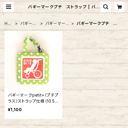
バギーマークプチ ストラップ | バギ
ーマークのお店 mon mignon pê
che
HO
バギーマ
バギーマーク
バギーマークプチ スト
ME
ーク
プチ
ラップ
バギーマークpetit+〈プチプ
ラス〉ストラップ仕様（10.5
㎝×10.5㎝）
¥1,100