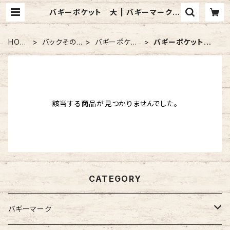
バギーポケット 大 | バギーマークの
お店 mon mignon pêche
HOM
バックその
バギーポケッ
バギーポケット
E
他
ト
大
該当する商品が見つかりませんでした。
CATEGORY
バギーマーク