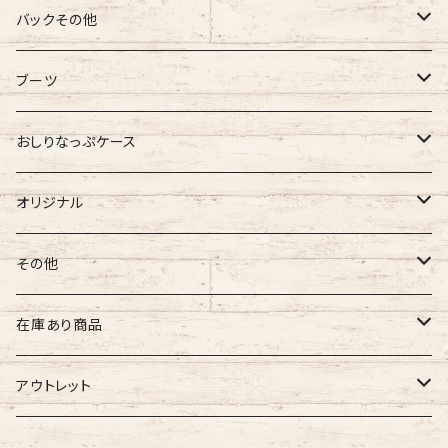
バギーマーク
バックその他
バギーマーク
バギーマークミニ
バギーポケット
ブーツ
吸盤付バギーマーク
吸盤バギーマーク
バギーポケット レギュラー
バギーマークプチ
チャーム
オリジナル
おしりなっぷケース
バギーマークミニ
バギーマークミニ
バギーポケット 大
バギーマークプチ ボールチェーン
バギーチャーム
Sサイズ
吸盤バギーマーク
診察ファイルバック
ブーツ
おしりナップケース 縦型
オリジナル
両面マークいり
両面バギーマーク
バギーマークプチ ストラップ
イニシャルチャーム
Mサイズ
バギーマークミニ
Sサイズ
バギーマークナノ
おしりナップケース 横型
バギーマーク
その他
オリジナル
オリジナル
オリジナル
Lサイズ
バギーマークプチ
XXLサイズ
オリジナル
バギーマークレギュラーサイズ
オリジナル
おしりナップケース
ネームホルダー
在庫あり商品
ぷちまる
ぷちまる
XLサイズ
吸盤バギーマーク
Mサイズ
ネズミ
バギーマークミニ
バギーマーク
縦型ストラップ
nanoまる
ステッカー
その他
バギーマーク
アウトレット
みにまる
くるくるぷち
XXLサイズ
Lサイズ
くま
バギーマークナノ
バギーマークプチ
横型ストラップ
chibi
イニシャルチャーム
ミニサイズ
車用バキーマーク
バッグその他
ティッシュケース
バギーマーク