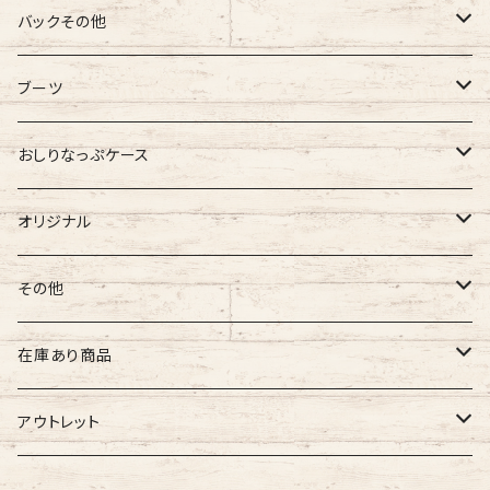
バギーマーク
バックその他
バギーマーク
バギーマークミニ
バギーポケット
ブーツ
吸盤付バギーマーク
吸盤バギーマーク
バギーポケット レギュラー
バギーマークプチ
チャーム
オリジナル
おしりなっぷケース
バギーマークミニ
バギーマークミニ
バギーポケット 大
バギーマークプチ ボールチェーン
バギーチャーム
Sサイズ
吸盤バギーマーク
診察ファイルバック
ブーツ
おしりナップケース 縦型
オリジナル
両面マークいり
両面バギーマーク
バギーマークプチ ストラップ
イニシャルチャーム
Mサイズ
バギーマークミニ
Sサイズ
バギーマークナノ
おしりナップケース 横型
バギーマーク
その他
オリジナル
オリジナル
オリジナル
Lサイズ
バギーマークプチ
XXLサイズ
オリジナル
バギーマークレギュラーサイズ
オリジナル
おしりナップケース
ネームホルダー
在庫あり商品
ぷちまる
ぷちまる
XLサイズ
吸盤バギーマーク
Mサイズ
ネズミ
バギーマークミニ
バギーマーク
縦型ストラップ
nanoまる
ステッカー
その他
バギーマーク
アウトレット
みにまる
くるくるぷち
XXLサイズ
Lサイズ
くま
バギーマークナノ
バギーマークプチ
横型ストラップ
chibi
イニシャルチャーム
ミニサイズ
車用バキーマーク
バッグその他
ティッシュケース
バギーマーク