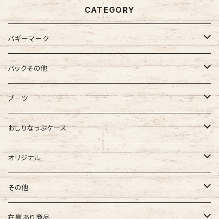
CATEGORY
バギーマーク
バギーマーク
バックその他
バギーマーク
バギーマークミニ
バギーポケット
ブーツ
吸盤付バギーマーク
吸盤バギーマーク
バギーポケット レギュラー
バギーマークプチ
チャーム
オリジナル
おしりなっぷケース
バギーマークミニ
バギーマークミニ
バギーポケット 大
バギーマークプチ ボールチェーン
バギーチャーム
Sサイズ
吸盤バギーマーク
診察ファイルバック
ブーツ
おしりナップケース 縦型
オリジナル
両面マークいり
両面バギーマーク
バギーマークプチ ストラップ
イニシャルチャーム
Mサイズ
バギーマークミニ
Sサイズ
バギーマークナノ
おしりナップケース 横型
バギーマーク
その他
オリジナル
オリジナル
オリジナル
Lサイズ
バギーマークプチ
XXLサイズ
オリジナル
バギーマークレギュラーサイズ
オリジナル
おしりナップケース
ネームホルダー
在庫あり商品