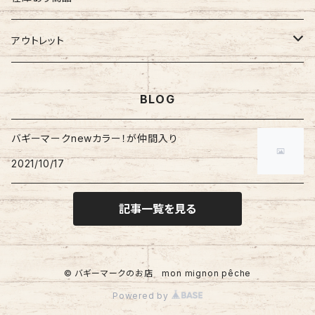
ぷちまる
ぷちまる
XLサイズ
吸盤バギーマーク
Mサイズ
ネズミ
バギーマークミニ
バギーマーク
縦型ストラップ
nanoまる
ステッカー
その他
バギーマーク
アウトレット
みにまる
くるくるぷち
XXLサイズ
Lサイズ
くま
バギーマークナノ
バギーマークプチ
横型ストラップ
chibi
イニシャルチャーム
ミニサイズ
車用バキーマーク
バッグその他
ティッシュケース
バギーマーク
BLOG
オプションリボン
XLサイズ
にゃん
バギーマークプチ
バギーマークミニ
レギュラーサイズ
バギーポケット
リメイク品
バギーマークくるくるプチ
吸盤バギーマーク
ブーツ
バギーマークnewカラー！が仲間入り
吸盤付きバギーマーク
バギーマークナノ
2021/10/17
ビックバギーポケット
バギーマークプチ
ブーツ
バギーマークミニ
吸盤バギーマーク
バギーマークレギュラー
記事一覧を見る
Sサイズ
Mサイズ
© バギーマークのお店 mon mignon pêche
Lサイズ
Powered by