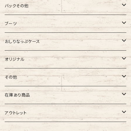
バギーマーク
バックその他
バギーマーク
バギーマークミニ
バギーポケット
ブーツ
吸盤付バギーマーク
吸盤バギーマーク
バギーポケット レギュラー
バギーマークプチ
チャーム
オリジナル
おしりなっぷケース
バギーマークミニ
バギーマークミニ
バギーポケット 大
バギーマークプチ ボールチェーン
バギーチャーム
Sサイズ
吸盤バギーマーク
診察ファイルバック
ブーツ
おしりナップケース 縦型
オリジナル
両面マークいり
両面バギーマーク
バギーマークプチ ストラップ
イニシャルチャーム
Mサイズ
バギーマークミニ
Sサイズ
バギーマークナノ
おしりナップケース 横型
バギーマーク
その他
オリジナル
オリジナル
オリジナル
Lサイズ
バギーマークプチ
XXLサイズ
オリジナル
バギーマークレギュラーサイズ
オリジナル
おしりナップケース
ネームホルダー
在庫あり商品
ぷちまる
ぷちまる
XLサイズ
吸盤バギーマーク
Mサイズ
ネズミ
バギーマークミニ
バギーマーク
縦型ストラップ
nanoまる
ステッカー
その他
バギーマーク
アウトレット
みにまる
くるくるぷち
XXLサイズ
Lサイズ
くま
バギーマークナノ
バギーマークプチ
横型ストラップ
chibi
イニシャルチャーム
ミニサイズ
車用バキーマーク
バッグその他
ティッシュケース
バギーマーク