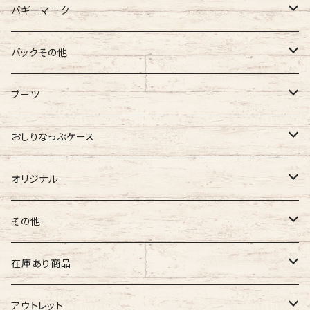
バギーマーク
バギーマーク
バックその他
バギーマーク
バギーマークミニ
バギーポケット
ブーツ
吸盤付バギーマーク
吸盤バギーマーク
バギーポケット レギュラー
バギーマークプチ
チャーム
オリジナル
おしりなっぷケース
バギーマークミニ
バギーマークミニ
バギーポケット 大
バギーマークプチ ボールチェーン
バギーチャーム
Sサイズ
吸盤バギーマーク
診察ファイルバック
ブーツ
おしりナップケース 縦型
オリジナル
両面マークいり
両面バギーマーク
バギーマークプチ ストラップ
イニシャルチャーム
Mサイズ
バギーマークミニ
Sサイズ
バギーマークナノ
おしりナップケース 横型
バギーマーク
その他
オリジナル
オリジナル
オリジナル
Lサイズ
バギーマークプチ
XXLサイズ
オリジナル
バギーマークレギュラーサイズ
オリジナル
おしりナップケース
ネームホルダー
在庫あり商品
ぷちまる
ぷちまる
XLサイズ
吸盤バギーマーク
Mサイズ
ネズミ
バギーマークミニ
バギーマーク
縦型ストラップ
nanoまる
ステッカー
その他
バギーマーク
アウトレット