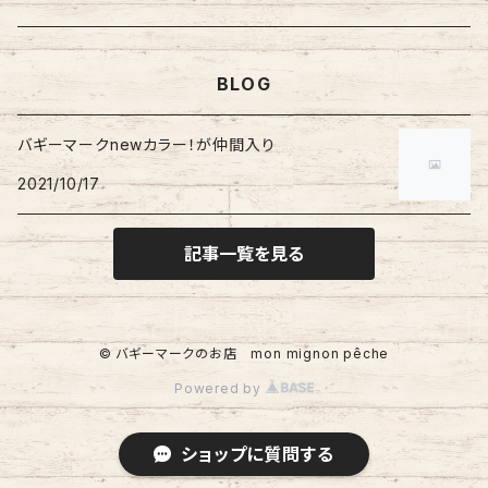
みにまる
くるくるぷち
XXLサイズ
Lサイズ
くま
バギーマークナノ
バギーマークプチ
横型ストラップ
chibi
イニシャルチャーム
ミニサイズ
車用バキーマーク
バッグその他
ティッシュケース
バギーマーク
BLOG
オプションリボン
XLサイズ
にゃん
バギーマークプチ
バギーマークミニ
レギュラーサイズ
バギーポケット
リメイク品
バギーマークくるくるプチ
吸盤バギーマーク
ブーツ
バギーマークnewカラー！が仲間入り
吸盤付きバギーマーク
バギーマークナノ
2021/10/17
ビックバギーポケット
バギーマークプチ
ブーツ
バギーマークミニ
吸盤バギーマーク
バギーマークレギュラー
記事一覧を見る
Sサイズ
Mサイズ
© バギーマークのお店 mon mignon pêche
Lサイズ
Powered by
XLサイズ
ショップに質問する