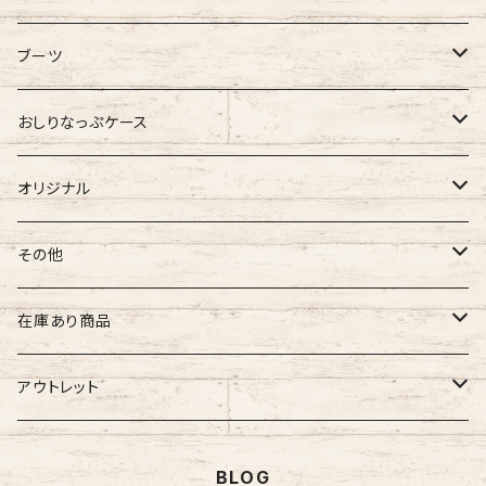
バギーマーク
バギーマークミニ
バギーポケット
ブーツ
吸盤付バギーマーク
吸盤バギーマーク
バギーポケット レギュラー
バギーマークプチ
チャーム
オリジナル
おしりなっぷケース
バギーマークミニ
バギーマークミニ
バギーポケット 大
バギーマークプチ ボールチェーン
バギーチャーム
Sサイズ
吸盤バギーマーク
診察ファイルバック
ブーツ
おしりナップケース 縦型
オリジナル
両面マークいり
両面バギーマーク
バギーマークプチ ストラップ
イニシャルチャーム
Mサイズ
バギーマークミニ
Sサイズ
バギーマークナノ
おしりナップケース 横型
バギーマーク
その他
オリジナル
オリジナル
オリジナル
Lサイズ
バギーマークプチ
XXLサイズ
オリジナル
バギーマークレギュラーサイズ
オリジナル
おしりナップケース
ネームホルダー
在庫あり商品
ぷちまる
ぷちまる
XLサイズ
吸盤バギーマーク
Mサイズ
ネズミ
バギーマークミニ
バギーマーク
縦型ストラップ
nanoまる
ステッカー
その他
バギーマーク
アウトレット
みにまる
くるくるぷち
XXLサイズ
Lサイズ
くま
バギーマークナノ
バギーマークプチ
横型ストラップ
chibi
イニシャルチャーム
ミニサイズ
車用バキーマーク
バッグその他
ティッシュケース
バギーマーク
BLOG