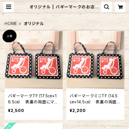
オリジナル | バギーマークのお店
mon mignon pêche
HOME
オリジナル
バギーマークTF（17.5㎝×1
バギーマークミニTF（14.5
6.5㎝） 表裏の両面にマー
㎝×14.5㎝） 表裏の両面に
ク入り
マークが入っています
¥2,500
¥2,200