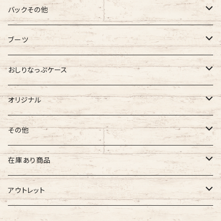
バギーマーク
バックその他
バギーマーク
バギーマークミニ
バギーポケット
ブーツ
吸盤付バギーマーク
吸盤バギーマーク
バギーポケット レギュラー
バギーマークプチ
チャーム
オリジナル
おしりなっぷケース
バギーマークミニ
バギーマークミニ
バギーポケット 大
バギーマークプチ ボールチェーン
バギーチャーム
Sサイズ
吸盤バギーマーク
診察ファイルバック
ブーツ
おしりナップケース 縦型
オリジナル
両面マークいり
両面バギーマーク
バギーマークプチ ストラップ
イニシャルチャーム
Mサイズ
バギーマークミニ
Sサイズ
バギーマークナノ
おしりナップケース 横型
バギーマーク
その他
オリジナル
オリジナル
オリジナル
Lサイズ
バギーマークプチ
XXLサイズ
オリジナル
バギーマークレギュラーサイズ
オリジナル
おしりナップケース
ネームホルダー
在庫あり商品
ぷちまる
ぷちまる
XLサイズ
吸盤バギーマーク
Mサイズ
ネズミ
バギーマークミニ
バギーマーク
縦型ストラップ
nanoまる
ステッカー
その他
バギーマーク
アウトレット
みにまる
くるくるぷち
XXLサイズ
Lサイズ
くま
バギーマークナノ
バギーマークプチ
横型ストラップ
chibi
イニシャルチャーム
ミニサイズ
車用バキーマーク
バッグその他
ティッシュケース
バギーマーク