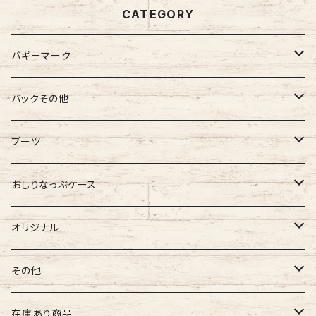
CATEGORY
バギーマーク
バギーマーク
バックその他
バギーマーク
バギーマークミニ
バギーポケット
ブーツ
吸盤付バギーマーク
吸盤バギーマーク
バギーポケット レギュラー
バギーマークプチ
チャーム
オリジナル
おしりなっぷケース
バギーマークミニ
バギーマークミニ
バギーポケット 大
バギーマークプチ ボールチェーン
バギーチャーム
Sサイズ
吸盤バギーマーク
診察ファイルバック
ブーツ
おしりナップケース 縦型
オリジナル
両面マークいり
両面バギーマーク
バギーマークプチ ストラップ
イニシャルチャーム
Mサイズ
バギーマークミニ
Sサイズ
バギーマークナノ
おしりナップケース 横型
バギーマーク
その他
オリジナル
オリジナル
オリジナル
Lサイズ
バギーマークプチ
XXLサイズ
オリジナル
バギーマークレギュラーサイズ
オリジナル
おしりナップケース
ネームホルダー
在庫あり商品