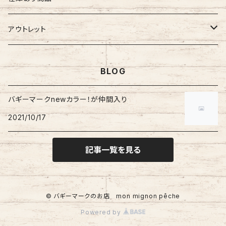
ぷちまる
ぷちまる
XLサイズ
吸盤バギーマーク
Mサイズ
ネズミ
バギーマークミニ
バギーマーク
縦型ストラップ
nanoまる
ステッカー
その他
バギーマーク
アウトレット
みにまる
くるくるぷち
XXLサイズ
Lサイズ
くま
バギーマークナノ
バギーマークプチ
横型ストラップ
chibi
イニシャルチャーム
ミニサイズ
車用バキーマーク
バッグその他
ティッシュケース
バギーマーク
BLOG
オプションリボン
XLサイズ
にゃん
バギーマークプチ
バギーマークミニ
レギュラーサイズ
バギーポケット
リメイク品
バギーマークくるくるプチ
吸盤バギーマーク
ブーツ
バギーマークnewカラー！が仲間入り
吸盤付きバギーマーク
バギーマークナノ
2021/10/17
ビックバギーポケット
バギーマークプチ
ブーツ
バギーマークミニ
吸盤バギーマーク
バギーマークレギュラー
記事一覧を見る
Sサイズ
Mサイズ
© バギーマークのお店 mon mignon pêche
Lサイズ
Powered by