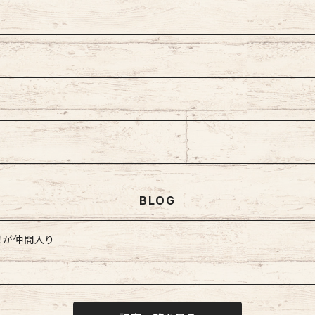
ェーン
型
プ
型
ズ
BLOG
！が仲間入り