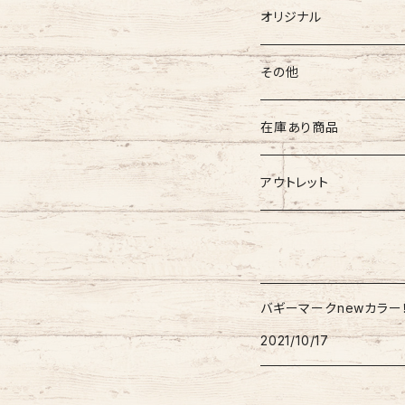
バギーマークミニ
バギーマークミニ
バギーポケット 大
バギーマークプチ ボールチ
バギーチャーム
Sサイズ
吸盤バギーマーク
診察ファイルバック
ブーツ
おしりナップケース 縦
オリジナル
両面マークいり
両面バギーマーク
バギーマークプチ ストラッ
イニシャルチャーム
Mサイズ
バギーマークミニ
Sサイズ
バギーマークナノ
おしりナップケース 横
バギーマーク
その他
オリジナル
オリジナル
オリジナル
Lサイズ
バギーマークプチ
XXLサイズ
オリジナル
バギーマークレギュラーサイ
オリジナル
おしりナップケース
ネームホルダー
在庫あり商品
ぷちまる
ぷちまる
XLサイズ
吸盤バギーマーク
Mサイズ
ネズミ
バギーマークミニ
バギーマーク
縦型ストラップ
nanoまる
ステッカー
その他
バギーマーク
アウトレット
みにまる
くるくるぷち
XXLサイズ
Lサイズ
くま
バギーマークナノ
バギーマークプチ
横型ストラップ
chibi
イニシャルチャーム
ミニサイズ
車用バキーマーク
バッグその他
ティッシュケース
バギーマーク
オプションリボン
XLサイズ
にゃん
バギーマークプチ
バギーマークミニ
レギュラーサイズ
バギーポケット
リメイク品
バギーマークくるくるプチ
吸盤バギーマーク
ブーツ
バギーマークnewカラー
吸盤付きバギーマーク
バギーマークナノ
2021/10/17
ビックバギーポケット
バギーマークプチ
ブーツ
バギーマークミニ
吸盤バギーマーク
バギーマークレギュラー
Sサイズ