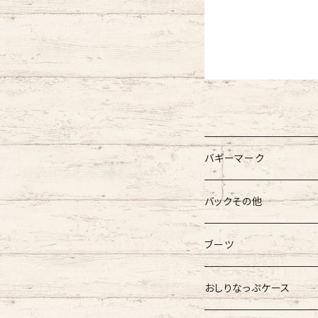
バギーマーク
バギーマーク
バックその他
バギーマーク
バギーマークミニ
バギーポケット
ブーツ
吸盤付バギーマーク
吸盤バギーマーク
バギーポケット レギュラー
バギーマークプチ
チャーム
オリジナル
おしりなっぷケース