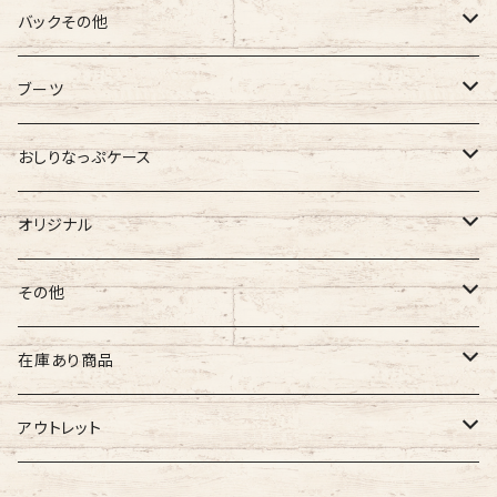
バギーマーク
バックその他
バギーマーク
バギーマークミニ
バギーポケット
ブーツ
吸盤付バギーマーク
吸盤バギーマーク
バギーポケット レギュラー
バギーマークプチ
チャーム
オリジナル
おしりなっぷケース
バギーマークミニ
バギーマークミニ
バギーポケット 大
バギーマークプチ ボールチェーン
バギーチャーム
Sサイズ
吸盤バギーマーク
診察ファイルバック
ブーツ
おしりナップケース 縦型
オリジナル
両面マークいり
両面バギーマーク
バギーマークプチ ストラップ
イニシャルチャーム
Mサイズ
バギーマークミニ
Sサイズ
バギーマークナノ
おしりナップケース 横型
バギーマーク
その他
オリジナル
オリジナル
オリジナル
Lサイズ
バギーマークプチ
XXLサイズ
オリジナル
バギーマークレギュラーサイズ
オリジナル
おしりナップケース
ネームホルダー
在庫あり商品
ぷちまる
ぷちまる
XLサイズ
吸盤バギーマーク
Mサイズ
ネズミ
バギーマークミニ
バギーマーク
縦型ストラップ
nanoまる
ステッカー
その他
バギーマーク
アウトレット
みにまる
くるくるぷち
XXLサイズ
Lサイズ
くま
バギーマークナノ
バギーマークプチ
横型ストラップ
chibi
イニシャルチャーム
ミニサイズ
車用バキーマーク
バッグその他
ティッシュケース
バギーマーク