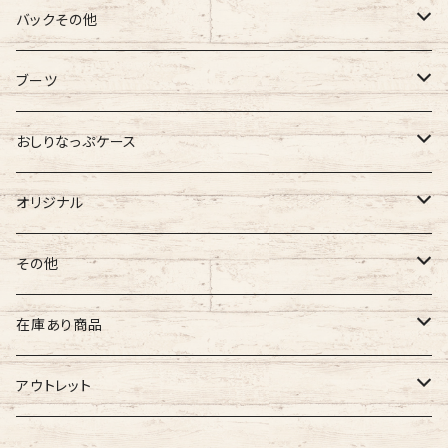
バギーマーク
バックその他
バギーマーク
バギーマークミニ
バギーポケット
ブーツ
吸盤付バギーマーク
吸盤バギーマーク
バギーポケット レギュラー
バギーマークプチ
チャーム
オリジナル
おしりなっぷケース
バギーマークミニ
バギーマークミニ
バギーポケット 大
バギーマークプチ ボールチェーン
バギーチャーム
Sサイズ
吸盤バギーマーク
診察ファイルバック
ブーツ
おしりナップケース 縦型
オリジナル
両面マークいり
両面バギーマーク
バギーマークプチ ストラップ
イニシャルチャーム
Mサイズ
バギーマークミニ
Sサイズ
バギーマークナノ
おしりナップケース 横型
バギーマーク
その他
オリジナル
オリジナル
オリジナル
Lサイズ
バギーマークプチ
XXLサイズ
オリジナル
バギーマークレギュラーサイズ
オリジナル
おしりナップケース
ネームホルダー
在庫あり商品
ぷちまる
ぷちまる
XLサイズ
吸盤バギーマーク
Mサイズ
ネズミ
バギーマークミニ
バギーマーク
縦型ストラップ
nanoまる
ステッカー
その他
バギーマーク
アウトレット
みにまる
くるくるぷち
XXLサイズ
Lサイズ
くま
バギーマークナノ
バギーマークプチ
横型ストラップ
chibi
イニシャルチャーム
ミニサイズ
車用バキーマーク
バッグその他
ティッシュケース
バギーマーク