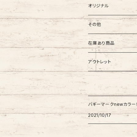
バギーマークミニ
バギーマークミニ
バギーポケット 大
バギーマークプチ ボールチ
バギーチャーム
Sサイズ
吸盤バギーマーク
診察ファイルバック
ブーツ
おしりナップケース 縦
オリジナル
両面マークいり
両面バギーマーク
バギーマークプチ ストラッ
イニシャルチャーム
Mサイズ
バギーマークミニ
Sサイズ
バギーマークナノ
おしりナップケース 横
バギーマーク
その他
オリジナル
オリジナル
オリジナル
Lサイズ
バギーマークプチ
XXLサイズ
オリジナル
バギーマークレギュラーサイ
オリジナル
おしりナップケース
ネームホルダー
在庫あり商品
ぷちまる
ぷちまる
XLサイズ
吸盤バギーマーク
Mサイズ
ネズミ
バギーマークミニ
バギーマーク
縦型ストラップ
nanoまる
ステッカー
その他
バギーマーク
アウトレット
みにまる
くるくるぷち
XXLサイズ
Lサイズ
くま
バギーマークナノ
バギーマークプチ
横型ストラップ
chibi
イニシャルチャーム
ミニサイズ
車用バキーマーク
バッグその他
ティッシュケース
バギーマーク
オプションリボン
XLサイズ
にゃん
バギーマークプチ
バギーマークミニ
レギュラーサイズ
バギーポケット
リメイク品
バギーマークくるくるプチ
吸盤バギーマーク
ブーツ
バギーマークnewカラー
吸盤付きバギーマーク
バギーマークナノ
2021/10/17
ビックバギーポケット
バギーマークプチ
ブーツ
バギーマークミニ
吸盤バギーマーク
バギーマークレギュラー
Sサイズ