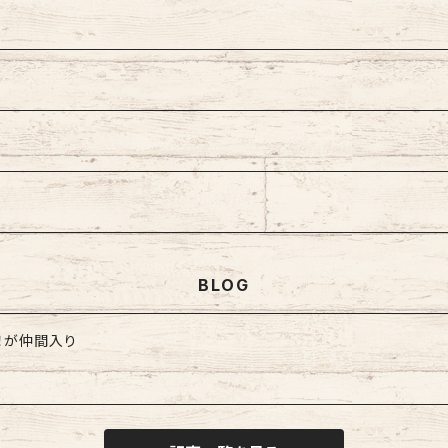
ェーン
型
プ
型
ズ
BLOG
！が仲間入り