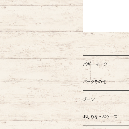
バギーマーク
バギーマーク
バックその他
バギーマーク
バギーマークミニ
バギーポケット
ブーツ
吸盤付バギーマーク
吸盤バギーマーク
バギーポケット レギュラー
バギーマークプチ
チャーム
オリジナル
おしりなっぷケース