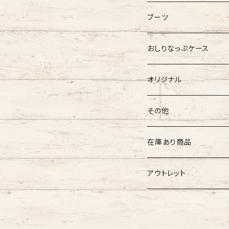
バギーマーク
バギーマークミニ
バギーポケット
ブーツ
吸盤付バギーマーク
吸盤バギーマーク
バギーポケット レギュラー
バギーマークプチ
チャーム
オリジナル
おしりなっぷケース
バギーマークミニ
バギーマークミニ
バギーポケット 大
バギーマークプチ ボールチ
バギーチャーム
Sサイズ
吸盤バギーマーク
診察ファイルバック
ブーツ
おしりナップケース 縦
オリジナル
両面マークいり
両面バギーマーク
バギーマークプチ ストラッ
イニシャルチャーム
Mサイズ
バギーマークミニ
Sサイズ
バギーマークナノ
おしりナップケース 横
バギーマーク
その他
オリジナル
オリジナル
オリジナル
Lサイズ
バギーマークプチ
XXLサイズ
オリジナル
バギーマークレギュラーサイ
オリジナル
おしりナップケース
ネームホルダー
在庫あり商品
ぷちまる
ぷちまる
XLサイズ
吸盤バギーマーク
Mサイズ
ネズミ
バギーマークミニ
バギーマーク
縦型ストラップ
nanoまる
ステッカー
その他
バギーマーク
アウトレット
みにまる
くるくるぷち
XXLサイズ
Lサイズ
くま
バギーマークナノ
バギーマークプチ
横型ストラップ
chibi
イニシャルチャーム
ミニサイズ
車用バキーマーク
バッグその他
ティッシュケース
バギーマーク
オプションリボン
XLサイズ
にゃん
バギーマークプチ