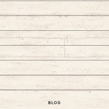
ェーン
型
プ
型
ズ
BLOG