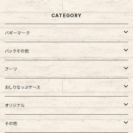
CATEGORY
バギーマーク
バギーマーク
バックその他
バギーマーク
バギーマークミニ
バギーポケット
ブーツ
吸盤付バギーマーク
吸盤バギーマーク
バギーポケット レギュラー
バギーマークプチ
チャーム
オリジナル
おしりなっぷケース
バギーマークミニ
バギーマークミニ
バギーポケット 大
バギーマークプチ ボールチェーン
バギーチャーム
Sサイズ
吸盤バギーマーク
診察ファイルバック
ブーツ
おしりナップケース 縦型
オリジナル
両面マークいり
両面バギーマーク
バギーマークプチ ストラップ
イニシャルチャーム
Mサイズ
バギーマークミニ
Sサイズ
バギーマークナノ
おしりナップケース 横型
バギーマーク
その他