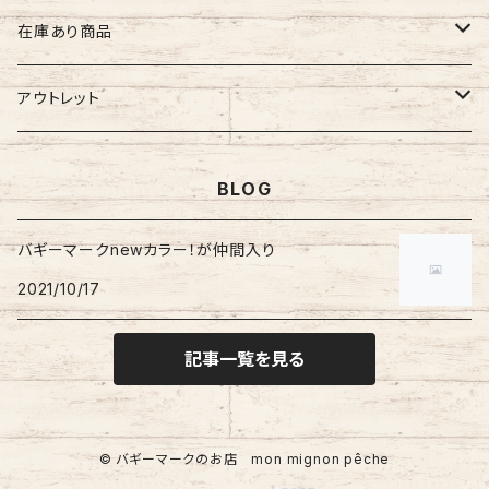
オリジナル
オリジナル
オリジナル
Lサイズ
バギーマークプチ
XXLサイズ
オリジナル
バギーマークレギュラーサイズ
オリジナル
おしりナップケース
ネームホルダー
在庫あり商品
ぷちまる
ぷちまる
XLサイズ
吸盤バギーマーク
Mサイズ
ネズミ
バギーマークミニ
バギーマーク
縦型ストラップ
nanoまる
ステッカー
その他
バギーマーク
アウトレット
みにまる
くるくるぷち
XXLサイズ
Lサイズ
くま
バギーマークナノ
バギーマークプチ
横型ストラップ
chibi
イニシャルチャーム
ミニサイズ
車用バキーマーク
バッグその他
ティッシュケース
バギーマーク
BLOG
オプションリボン
XLサイズ
にゃん
バギーマークプチ
バギーマークミニ
レギュラーサイズ
バギーポケット
リメイク品
バギーマークくるくるプチ
吸盤バギーマーク
ブーツ
バギーマークnewカラー！が仲間入り
吸盤付きバギーマーク
バギーマークナノ
2021/10/17
ビックバギーポケット
バギーマークプチ
ブーツ
バギーマークミニ
吸盤バギーマーク
バギーマークレギュラー
記事一覧を見る
Sサイズ
Mサイズ
© バギーマークのお店 mon mignon pêche
Lサイズ