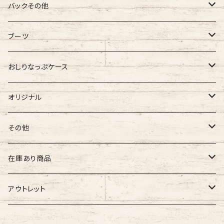
バギーマーク
バックその他
バギーマーク
バギーマークミニ
バギーポケット
ブーツ
吸盤付バギーマーク
吸盤バギーマーク
バギーポケット レギュラー
バギーマークプチ
チャーム
オリジナル
おしりなっぷケース
バギーマークミニ
バギーマークミニ
バギーポケット 大
バギーマークプチ ボールチェーン
バギーチャーム
Sサイズ
吸盤バギーマーク
診察ファイルバック
ブーツ
おしりナップケース 縦型
オリジナル
両面マークいり
両面バギーマーク
バギーマークプチ ストラップ
イニシャルチャーム
Mサイズ
バギーマークミニ
Sサイズ
バギーマークナノ
おしりナップケース 横型
バギーマーク
その他
オリジナル
オリジナル
オリジナル
Lサイズ
バギーマークプチ
XXLサイズ
オリジナル
バギーマークレギュラーサイズ
オリジナル
おしりナップケース
ネームホルダー
在庫あり商品
ぷちまる
ぷちまる
XLサイズ
吸盤バギーマーク
Mサイズ
ネズミ
バギーマークミニ
バギーマーク
縦型ストラップ
nanoまる
ステッカー
その他
バギーマーク
アウトレット
みにまる
くるくるぷち
XXLサイズ
Lサイズ
くま
バギーマークナノ
バギーマークプチ
横型ストラップ
chibi
イニシャルチャーム
ミニサイズ
車用バキーマーク
バッグその他
ティッシュケース
バギーマーク